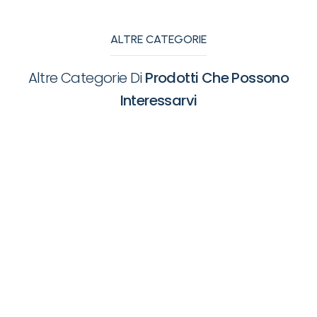
ALTRE CATEGORIE
Altre Categorie Di
Prodotti Che Possono
Interessarvi
Apparecchiature
Appare
Ambulatoriali
Fisiote