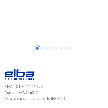
P.IVA / C.F. 01568340176
Numero REA 246347
Capitale sociale versato 46.800,00 €