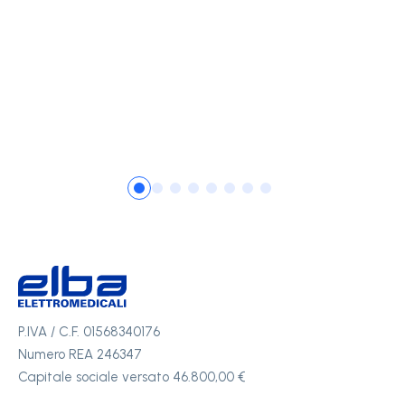
P.IVA / C.F. 01568340176
Numero REA 246347
Capitale sociale versato 46.800,00 €