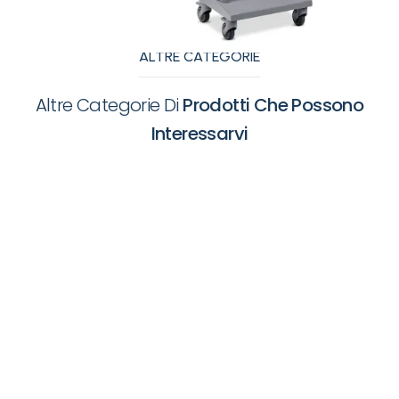
ALTRE CATEGORIE
Altre Categorie Di
Prodotti Che Possono
Interessarvi
Apparecchiature
Appare
Ambulatoriali
Fisiote