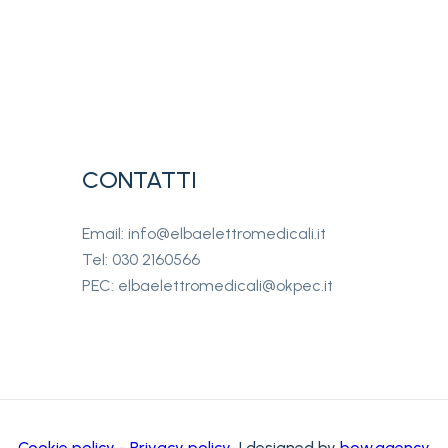
CONTATTI
Email: info@elbaelettromedicali.it
Tel: 030 2160566
PEC: elbaelettromedicali@okpec.it
Cookie policy
-
Privacy policy
| designed by
bow.agency