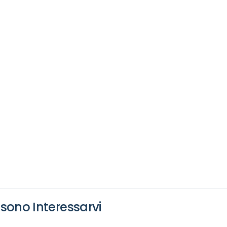
isioterapia e palestra è pensata per garantire il massimo del 
ini ergonomici alle macchine per il fitness, ogni prodotto è scel
friamo soluzioni complete per creare un ambiente di cura e
sono Interessarvi