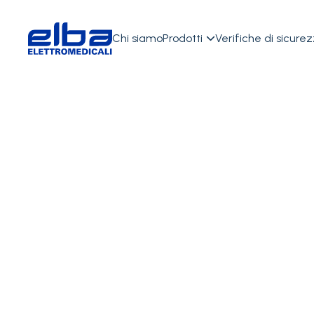
Chi siamo
Prodotti
Verifiche di sicure

Attrezzature per Riabilitazion