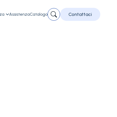
Contattaci
zza
Assistenza
Catalogo

e