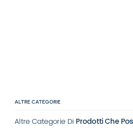
La nostra selezione di attrezzature professionali per f
sia per la riabilitazione che per l'allenamento. Dai lett
la sua affidabilità, sicurezza e design funzionale. Of
benessere all'avanguardia.
ALTRE CATEGORIE
Altre Categorie Di
Prodotti Che Pos