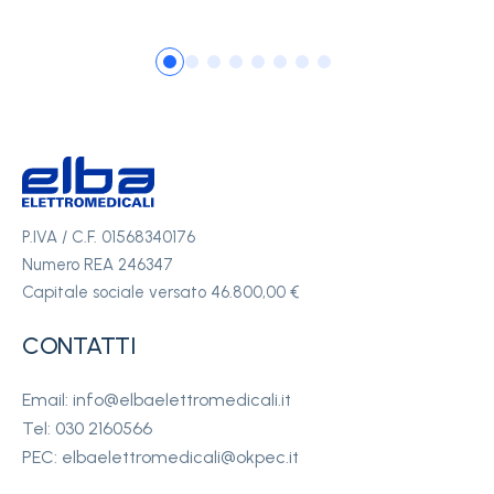
P.IVA / C.F. 01568340176
Numero REA 246347
Capitale sociale versato 46.800,00 €
CONTATTI
Email: info@elbaelettromedicali.it
Tel: 030 2160566
PEC: elbaelettromedicali@okpec.it