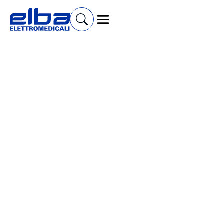
Cerca prodotti e accessori
Tecar
Onde D'Urto
Laser
Ultrasuoni
Elettrostimolatori