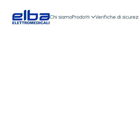
Chi siamo
Prodotti
Verifiche di sicure

Combinati