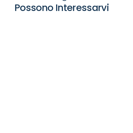
Possono Interessarvi
Apparecchiature
Appa
Ambulatoriali
Fisio