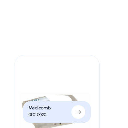
Le apparecchiature combinate rappresentano la soluzione 
desiderano offrire trattamenti completi ed efficaci in u
Questi strumenti integrano più modalità terapeutiche
ogni trattamento alle esigenze specifiche del pazient
Medicomb
01.01.0020