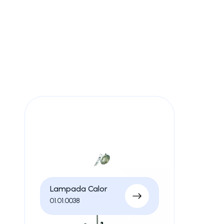
La lampada fisioterapica è un dispositivo terapeutico c
muscolare e articolare.
Viene impiegata in fisioterapia per ridurre il dolore, m
e stimolare i processi naturali di guarigione dei tessuti.
Lampada Calor
01.01.0038