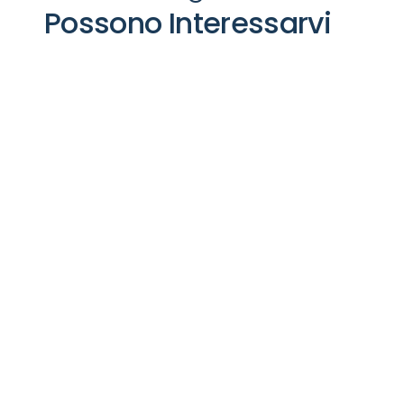
Possono Interessarvi
Apparecchiature
Appa
Ambulatoriali
Fisio