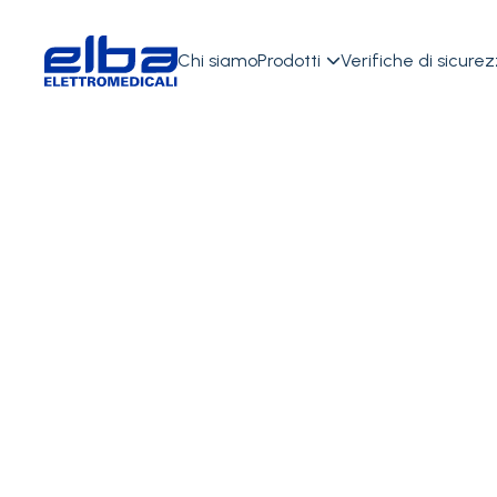
Chi siamo
Prodotti
Verifiche di sicure

Lampade