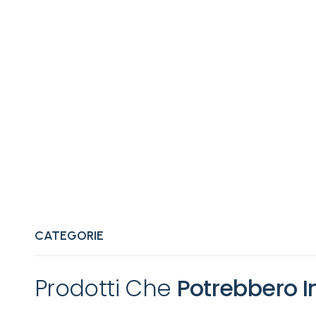
Magnetici (MAG)
Analisi dei livelli di esposizione
Test e
magnetica secondo gli standard
ster
di sicurezza.
CATEGORIE
Prodotti Che
Potrebbero I