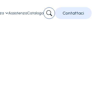
Contattaci
zza
Assistenza
Catalogo

Manute
Progra