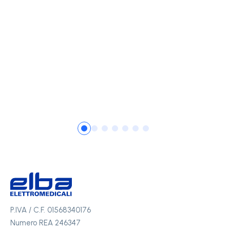
Ambulatoriali
Fisiote
P.IVA / C.F. 01568340176
Numero REA 246347