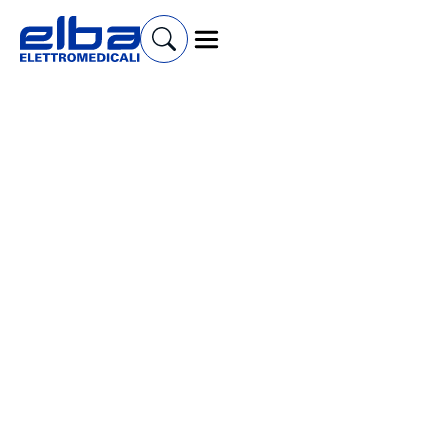
Cerca prodotti e accessori
Carrelli Sanitari
Sgabelli
Vetrine per Farmaci
Scalette
Paravento