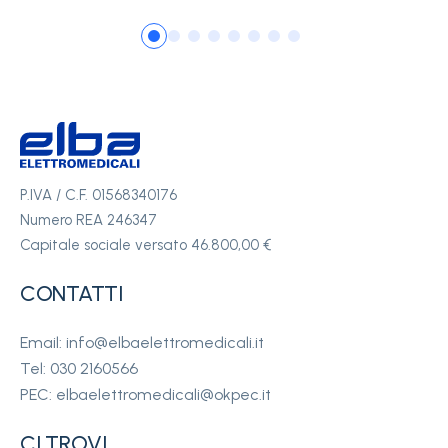
P.IVA / C.F. 01568340176
Numero REA 246347
Capitale sociale versato 46.800,00 €
CONTATTI
Email: info@elbaelettromedicali.it
Tel: 030 2160566
PEC: elbaelettromedicali@okpec.it
CI TROVI