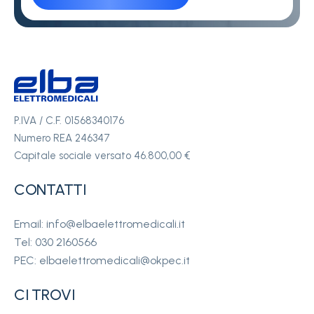
P.IVA / C.F. 01568340176
Numero REA 246347
Capitale sociale versato 46.800,00 €
CONTATTI
Email: info@elbaelettromedicali.it
Tel: 030 2160566
PEC: elbaelettromedicali@okpec.it
CI TROVI