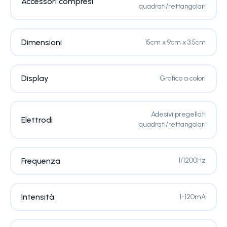
Accessori compresi
quadrati/rettangolari
Dimensioni
15cm x 9cm x 3.5cm
Display
Grafico a colori
Adesivi pregellati
Elettrodi
quadrati/rettangolari
Frequenza
1/1200Hz
Intensità
1-120mA