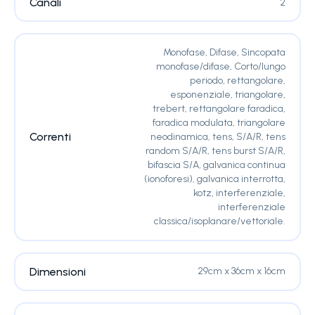
Canali
2
Monofase, Difase, Sincopata
monofase/difase, Corto/lungo
periodo, rettangolare,
esponenziale, triangolare,
trebert, rettangolare faradica,
faradica modulata, triangolare
Correnti
neodinamica, tens, S/A/R, tens
random S/A/R, tens burst S/A/R,
bifascia S/A, galvanica continua
(ionoforesi), galvanica interrotta,
kotz, interferenziale,
interferenziale
classica/isoplanare/vettoriale.
Dimensioni
29cm x 36cm x 16cm