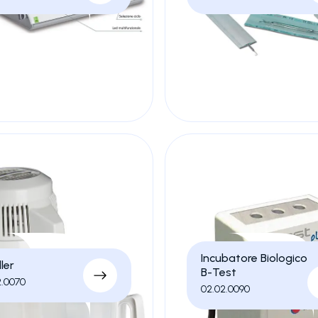
Incubatore Biologico
ller
B-Test
2.0070
02.02.0090