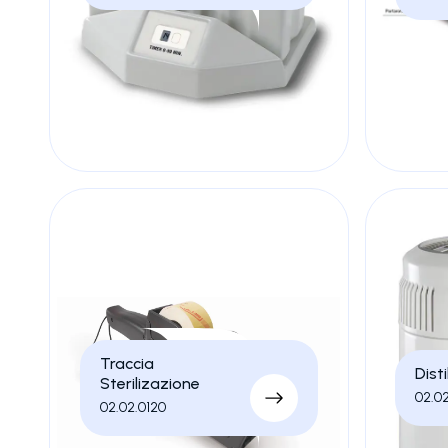
Traccia
Disti
Sterilizazione
02.0
02.02.0120