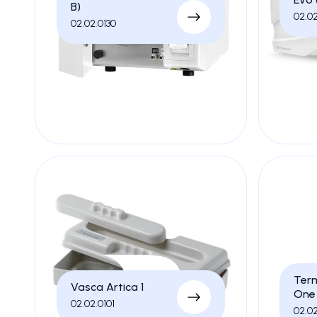
B)
02.0
02.02.0130
Term
Vasca Artica 1
One
02.02.0101
02.0