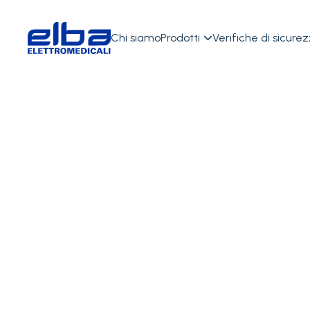
Chi siamo
Prodotti
Verifiche di sicure

Sterilizzazione