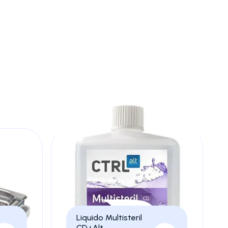
Termometro
 virus e
scopo,
zza e
portando
Liquido Multisteril
CD+Alt