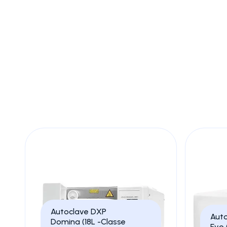
La sterilizzazione è un processo fondamentale in ambito 
altri microrganismi da strumenti e dispositivi medici. 
utilizzando vapore ad alta pressione e temperatura cont
Questi strumenti sono essenziali per la protezione del
conformità agli standard normativi.
L'affidabilità e l'efficienza delle autoclavi rendono p
la qualità delle cure.
Autoclave DXP
Auto
Domina (18L -Classe
Evo 