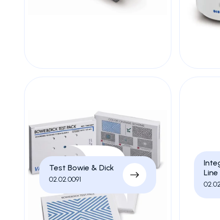
Inte
Test Bowie & Dick
Line
02.02.0091
02.0