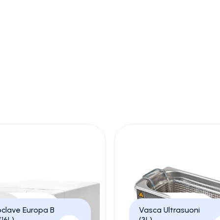
sanitario, volto a garantire la totale eliminazione di batteri,
Le autoclavi rappresentano la tecnologia principale per questo 
rollata per assicurare una sterilità completa e sicura.
 paziente e del personale sanitario, garantendo igiene, sicure
ossibile un ambiente clinico sicuro, prevenendo infezioni e sup
clave Europa B
Vasca Ultrasuoni
(16L)
(3L)