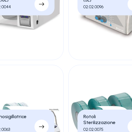
2.0044
02.02.0096
osigillatrice
Rotoli
Sterilizzazione
2.0063
02.02.0075