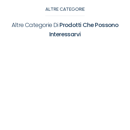
ALTRE CATEGORIE
Altre Categorie Di
Prodotti Che Possono
Interessarvi
Apparecchiature
Appare
Ambulatoriali
Fisiote