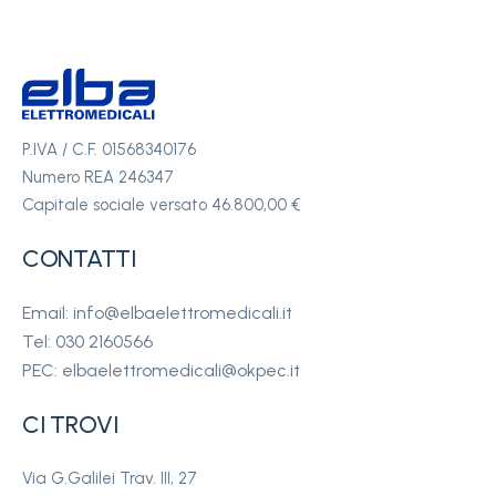
P.IVA / C.F. 01568340176
Numero REA 246347
Capitale sociale versato 46.800,00 €
CONTATTI
Email: info@elbaelettromedicali.it
Tel: 030 2160566
PEC: elbaelettromedicali@okpec.it
CI TROVI
Via G.Galilei Trav. III, 27