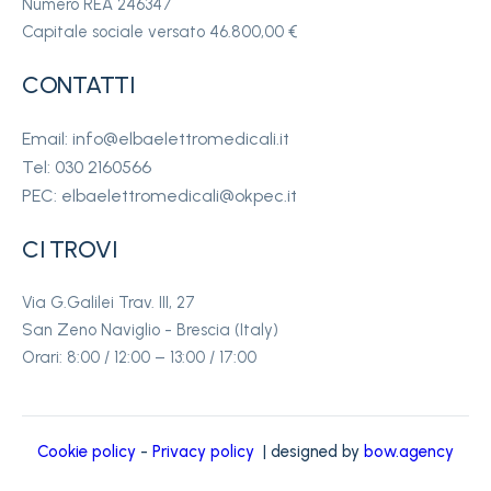
Numero REA 246347
Capitale sociale versato 46.800,00 €
CONTATTI
Email: info@elbaelettromedicali.it
Tel: 030 2160566
PEC: elbaelettromedicali@okpec.it
CI TROVI
Via G.Galilei Trav. III, 27
San Zeno Naviglio - Brescia (Italy)
Orari: 8:00 / 12:00 – 13:00 / 17:00
Cookie policy
-
Privacy policy
| designed by
bow.agency