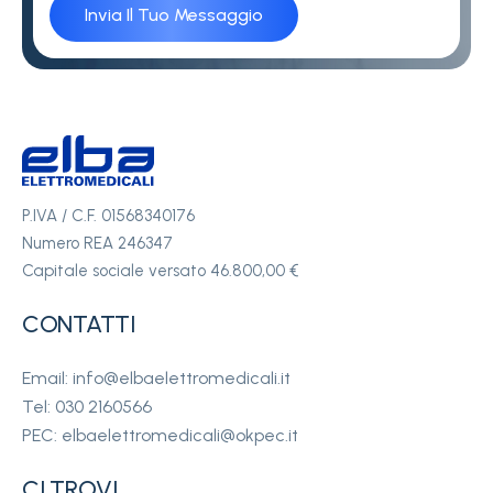
P.IVA / C.F. 01568340176
Numero REA 246347
Capitale sociale versato 46.800,00 €
CONTATTI
Email: info@elbaelettromedicali.it
Tel: 030 2160566
PEC: elbaelettromedicali@okpec.it
CI TROVI