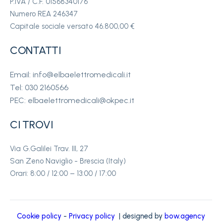
P.IVA / C.F. 01568340176
Numero REA 246347
Capitale sociale versato 46.800,00 €
CONTATTI
Email: info@elbaelettromedicali.it
Tel: 030 2160566
PEC: elbaelettromedicali@okpec.it
CI TROVI
Via G.Galilei Trav. III, 27
San Zeno Naviglio - Brescia (Italy)
Orari: 8:00 / 12:00 – 13:00 / 17:00
Cookie policy
-
Privacy policy
| designed by
bow.agency