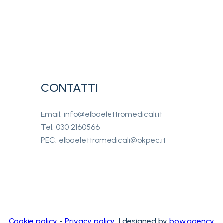
CONTATTI
Email: info@elbaelettromedicali.it
Tel: 030 2160566
PEC: elbaelettromedicali@okpec.it
Cookie policy
-
Privacy policy
| designed by
bow.agency