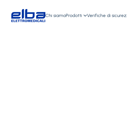
Chi siamo
Prodotti
Verifiche di sicure

Accessori Vari