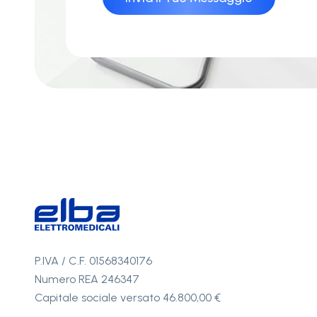
P.IVA / C.F. 01568340176
Numero REA 246347
Capitale sociale versato 46.800,00 €