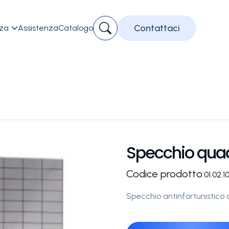
Contattaci
zza
Assistenza
Catalogo

Specchio quad
Codice prodotto:
01.02.1
Specchio antinfortunistico 