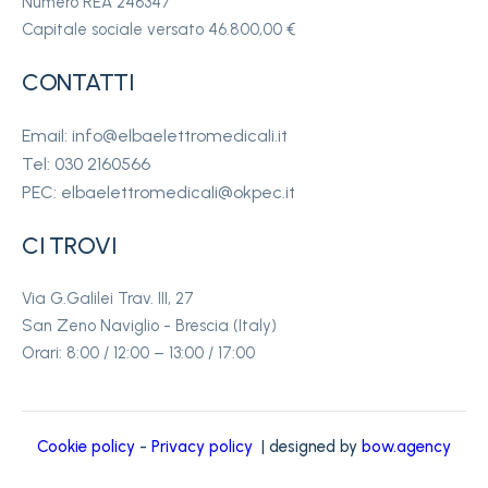
Numero REA 246347
Capitale sociale versato 46.800,00 €
CONTATTI
Email: info@elbaelettromedicali.it
Tel: 030 2160566
PEC: elbaelettromedicali@okpec.it
CI TROVI
Via G.Galilei Trav. III, 27
San Zeno Naviglio - Brescia (Italy)
Orari: 8:00 / 12:00 – 13:00 / 17:00
Cookie policy
-
Privacy policy
| designed by
bow.agency