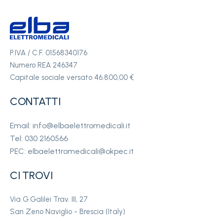
P.IVA / C.F. 01568340176
Numero REA 246347
Capitale sociale versato 46.800,00 €
CONTATTI
Email: info@elbaelettromedicali.it
Tel: 030 2160566
PEC: elbaelettromedicali@okpec.it
CI TROVI
Via G.Galilei Trav. III, 27
San Zeno Naviglio - Brescia (Italy)