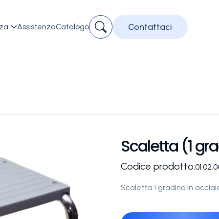
Contattaci
zza
Assistenza
Catalogo

Scaletta (1 gr
Codice prodotto:
01.02.
Scaletta 1 gradino in acciai