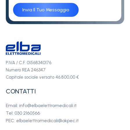
P.IVA / C.F. 01568340176
Numero REA 246347
Capitale sociale versato 46.800,00 €
CONTATTI
Email: info@elbaelettromedicali.it
Tel: 030 2160566
PEC: elbaelettromedicali@okpec.it