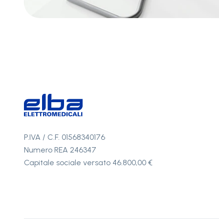
P.IVA / C.F. 01568340176
Numero REA 246347
Capitale sociale versato 46.800,00 €