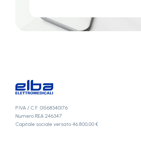
P.IVA / C.F. 01568340176
Numero REA 246347
Capitale sociale versato 46.800,00 €