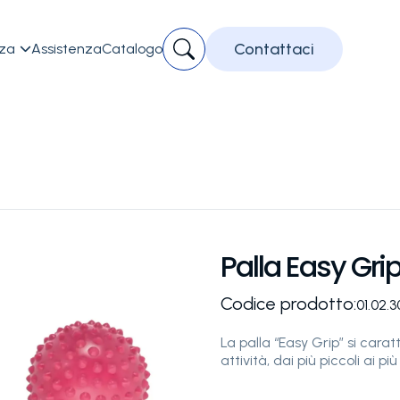
Contattaci
zza
Assistenza
Catalogo

Palla Easy Gri
Codice prodotto:
01.02.
La palla “Easy Grip” si caratt
attività, dai più piccoli ai pi