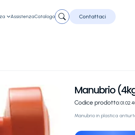
Contattaci
zza
Assistenza
Catalogo

Manubrio (4k
Codice prodotto:
01.02.
Manubrio in plastica antiurto