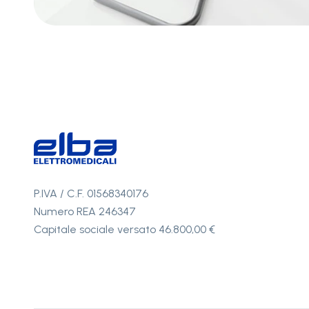
P.IVA / C.F. 01568340176
Numero REA 246347
Capitale sociale versato 46.800,00 €