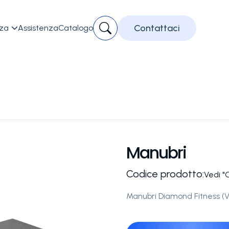
Contattaci
zza
Assistenza
Catalogo

Manubri
Codice prodotto:
Vedi "
Manubri Diamond Fitness (Ve