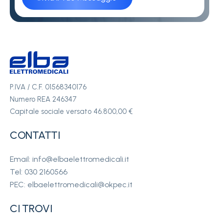
P.IVA / C.F. 01568340176
Numero REA 246347
Capitale sociale versato 46.800,00 €
CONTATTI
Email: info@elbaelettromedicali.it
Tel: 030 2160566
PEC: elbaelettromedicali@okpec.it
CI TROVI