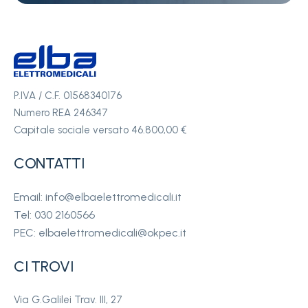
P.IVA / C.F. 01568340176
Numero REA 246347
Capitale sociale versato 46.800,00 €
CONTATTI
Email: info@elbaelettromedicali.it
Tel: 030 2160566
PEC: elbaelettromedicali@okpec.it
CI TROVI
Via G.Galilei Trav. III, 27