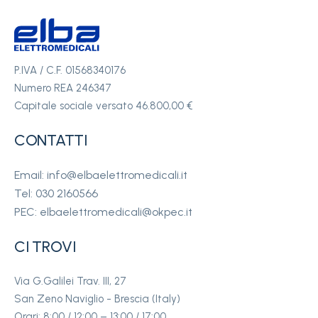
P.IVA / C.F. 01568340176
Numero REA 246347
Capitale sociale versato 46.800,00 €
CONTATTI
Email: info@elbaelettromedicali.it
Tel: 030 2160566
PEC: elbaelettromedicali@okpec.it
CI TROVI
Via G.Galilei Trav. III, 27
San Zeno Naviglio - Brescia (Italy)
Orari: 8:00 / 12:00 – 13:00 / 17:00