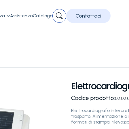
Contattaci
zza
Assistenza
Catalogo

Elettrocardiog
Codice prodotto:
02.02.
Elettrocardiografo interpre
trasporto. Alimentazione a 
formati di stampa, rilevazi