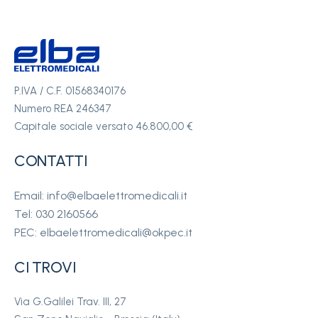
P.IVA / C.F. 01568340176
Numero REA 246347
Capitale sociale versato 46.800,00 €
CONTATTI
Email: info@elbaelettromedicali.it
Tel: 030 2160566
PEC: elbaelettromedicali@okpec.it
CI TROVI
Via G.Galilei Trav. III, 27