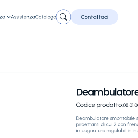
Contattaci
zza
Assistenza
Catalogo

Deambulatore 
Codice prodotto:
08.01.
Deambulatore smontabile sot
piroettanti di cui 2 con fre
impugnature regolabili in in