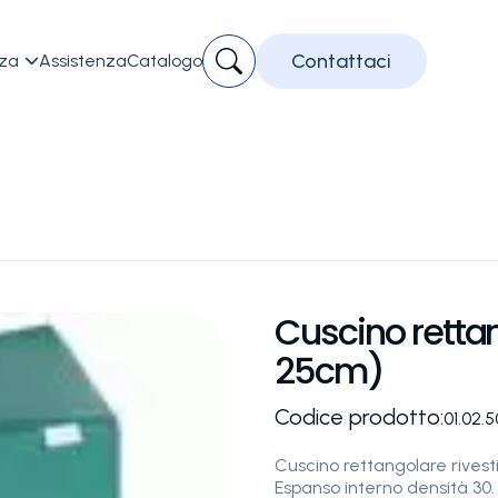
Contattaci
zza
Assistenza
Catalogo

Cuscino retta
25cm)
Codice prodotto:
01.02.5
Cuscino rettangolare rivesti
Espanso interno densità 30. D