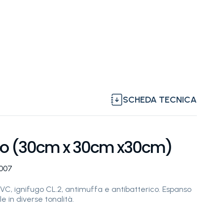
SCHEDA TECNICA
co (30cm x 30cm x30cm)
5007
 PVC, ignifugo CL.2, antimuffa e antibatterico. Espanso
le in diverse tonalità.