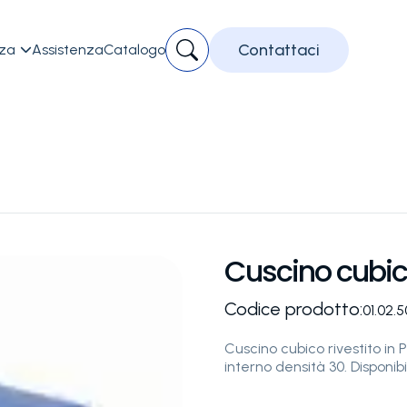
Contattaci
zza
Assistenza
Catalogo

Cuscino cubi
Codice prodotto:
01.02.
Cuscino cubico rivestito in
interno densità 30. Disponibi