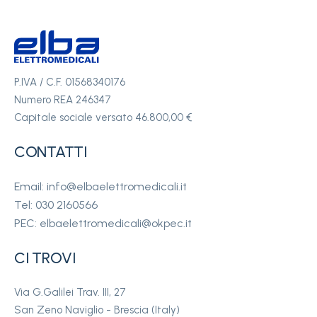
P.IVA / C.F. 01568340176
Numero REA 246347
Capitale sociale versato 46.800,00 €
CONTATTI
Email: info@elbaelettromedicali.it
Tel: 030 2160566
PEC: elbaelettromedicali@okpec.it
CI TROVI
Via G.Galilei Trav. III, 27
San Zeno Naviglio - Brescia (Italy)