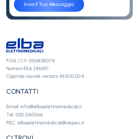
P.IVA / C.F. 01568340176
Numero REA 246347
Capitale sociale versato 46.800,00 €
CONTATTI
Email: info@elbaelettromedicali.it
Tel: 030 2160566
PEC: elbaelettromedicali@okpec.it
CI TROVI