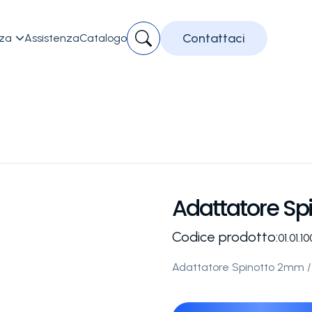
Contattaci
zza
Assistenza
Catalogo

Adattatore S
Codice prodotto:
01.01.1
Adattatore Spinotto 2mm 