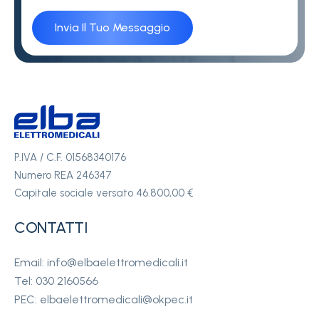
P.IVA / C.F. 01568340176
Numero REA 246347
Capitale sociale versato 46.800,00 €
CONTATTI
Email: info@elbaelettromedicali.it
Tel: 030 2160566
PEC: elbaelettromedicali@okpec.it