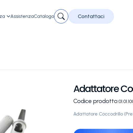
Contattaci
zza
Assistenza
Catalogo

Adattatore Co
Codice prodotto:
01.01.10
Adattatore Coccodrillo (P