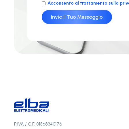
Acconsento al trattamento sulla priv
P.IVA / C.F. 01568340176