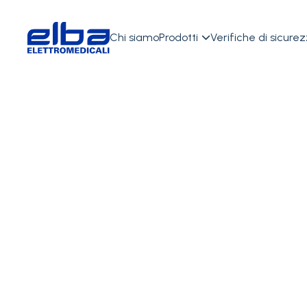
Chi siamo
Prodotti
Verifiche di sicure

TORNA INDIETRO