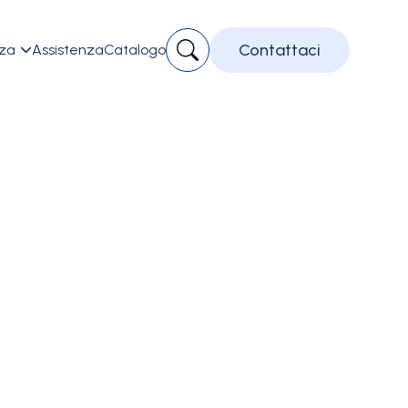
Contattaci
zza
Assistenza
Catalogo

Piastre Defibri
Adulti/Pediatr
Codice accessorio:
02.0
Piastre Defibrillatore I-PAD