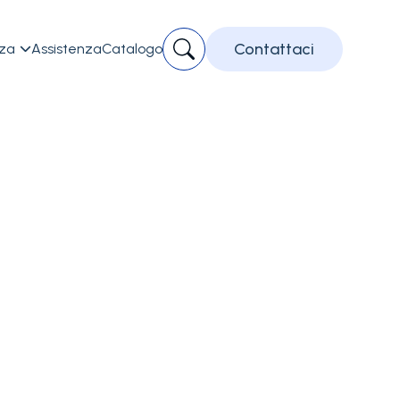
Contattaci
zza
Assistenza
Catalogo

Ostacoli parall
Codice accessorio:
01.02
Ostacoli trasversali per paral