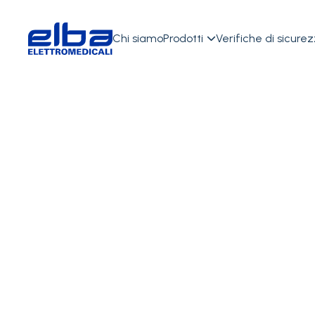
Chi siamo
Prodotti
Verifiche di sicure

TORNA INDIETRO